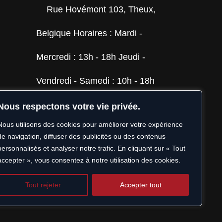
Rue Hovémont 103, Theux,
Belgique Horaires : Mardi -
Mercredi : 13h - 18h Jeudi -
Vendredi - Samedi : 10h - 18h
Nous respectons votre vie privée.
georges@mcvins.be
Nous utilisons des cookies pour améliorer votre expérience
TVA : BE 0802.110.816
de navigation, diffuser des publicités ou des contenus
personnalisés et analyser notre trafic. En cliquant sur « Tout
accepter », vous consentez à notre utilisation des cookies.
+32 87 54 26 55
Tout rejeter
Accepter tout