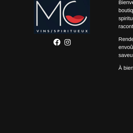
Bienv
bouti
spirit
racont
Rendez
envoû
saveu
À bien